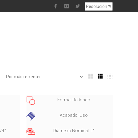
Forma: Redondo
Acabado: Liso
/4"
Diámetro Nominal: 1"