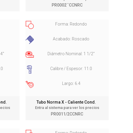
PR0002``CCNRC
Forma: Redondo
o
Acabado: Roscado
/4"
Diámetro Nominal: 1 1/2"
.0
Calibre / Espesor: 11.0
Largo: 6.4
Cond.
Tubo Norma X - Caliente Cond.
recios
Entra al sistema para ver los precios
PR0011/2CCNRC
Forma: Redondo