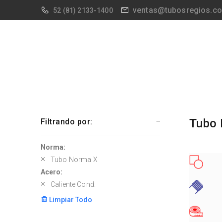
ventas@tubosregios.c
52
(81) 2133-1400
Tubo 
Filtrando por:
Norma:
Tubo Norma X
Acero:
Caliente Cond.
Limpiar Todo