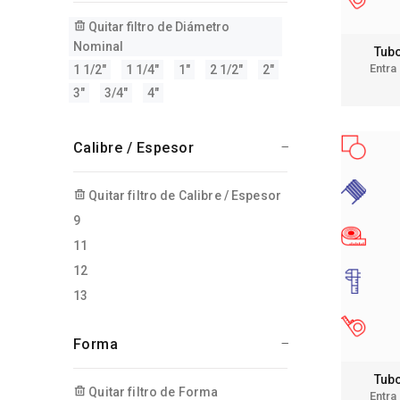
Quitar filtro de Diámetro
Nominal
Tubo
Entra
1 1/2"
1 1/4"
1"
2 1/2"
2"
3"
3/4"
4"
Calibre / Espesor
Quitar filtro de Calibre / Espesor
9
11
12
13
Forma
Tubo
Quitar filtro de Forma
Entra