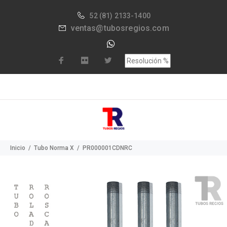
52
(81) 2133-1400
ventas@tubosregios.com
Inicio
Tubo Norma X
PR000001CDNRC