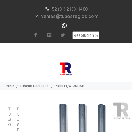
52
(81) 2133-1400
ventas@tubosregios.com
Inicio
Tuberia Cedula 30
PR0011/413NL540