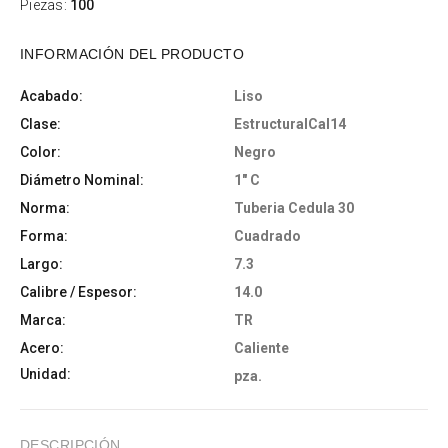
Piezas:
100
INFORMACIÓN DEL PRODUCTO
Acabado:
Liso
Clase:
EstructuralCal14
Color:
Negro
Diámetro Nominal:
1" C
Norma:
Tuberia Cedula 30
Forma:
Cuadrado
Largo:
7.3
Calibre / Espesor:
14.0
Marca:
TR
Acero:
Caliente
Unidad:
pza.
DESCRIPCIÓN