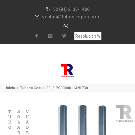
52
(81) 2133-1400
ventas@tubosregios.com
Inicio
Tuberia Cedula 30
PC00000114NL730