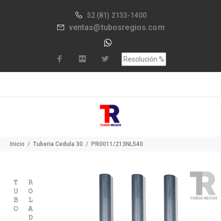
52
(81) 2133-1400
ventas@tubosregios.com
Inicio
Tuberia Cedula 30
PR0011/213NL540