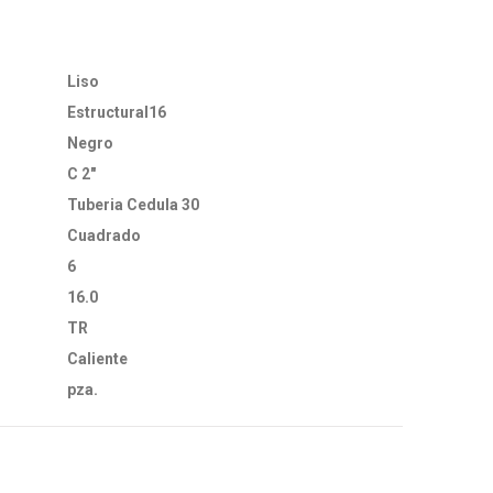
Liso
Estructural16
Negro
C 2"
Tuberia Cedula 30
Cuadrado
6
16.0
TR
Caliente
pza.