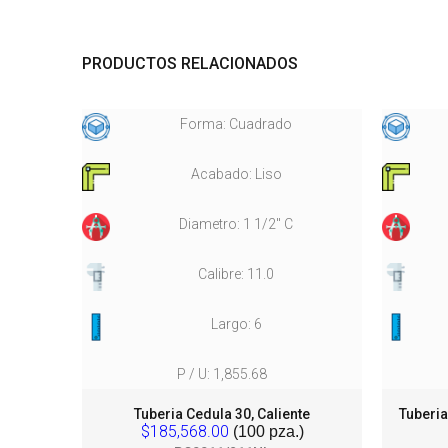
PRODUCTOS RELACIONADOS
Forma: Cuadrado
Acabado: Liso
Diametro: 1 1/2" C
Calibre: 11.0
Largo: 6
P / U: 1,855.68
te
Tuberia Cedula 30, Caliente
Tuberia
$185,568.00
(100 pza.)