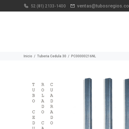
ventas@tubosregios.c
52
(81) 2133-1400
Inicio
Tuberia Cedula 30
PC00000216NL