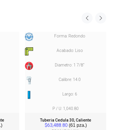
Forma: Redondo
Acabado: Liso
Diametro: 1 7/8"
Calibre: 14.0
Largo: 6
P / U: 1,040.80
nte
Tuberia Cedula 30, Caliente
T
$63,488.80
)
(61 pza.)