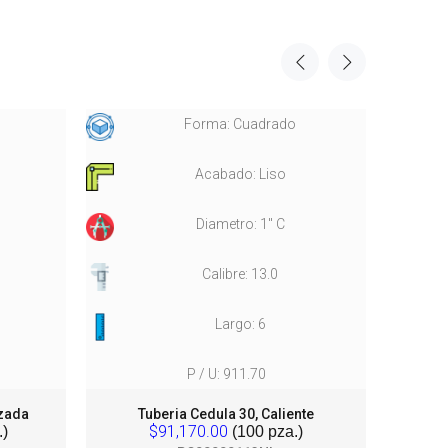
Forma: Cuadrado
Acabado: Liso
Diametro: 1" C
Calibre: 13.0
Largo: 6
P / U: 911.70
izada
Tuberia Cedula 30, Caliente
Tube
$91,170.00
)
(100 pza.)