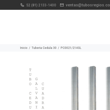
ventas@tubosregios.c
52
(81) 2133-1400
Inicio
Tuberia Cedula 30
PC0021/214GL