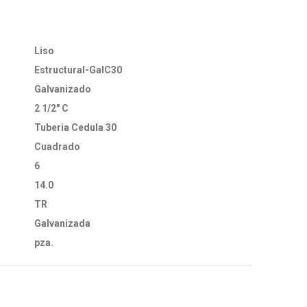
Liso
Estructural-GalC30
Galvanizado
2 1/2" C
Tuberia Cedula 30
Cuadrado
6
14.0
TR
Galvanizada
pza.