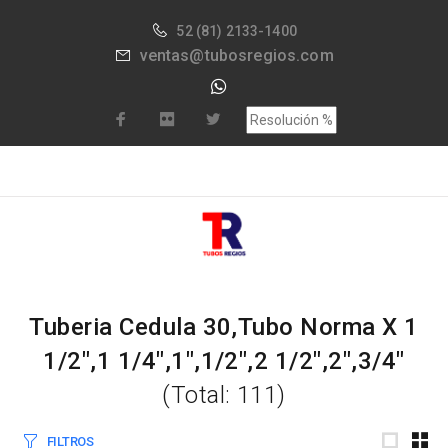
52
(81) 2133-1400
ventas@tubosregios.com
Tuberia Cedula 30,Tubo Norma X 1
1/2",1 1/4",1",1/2",2 1/2",2",3/4"
(Total: 111)
FILTROS