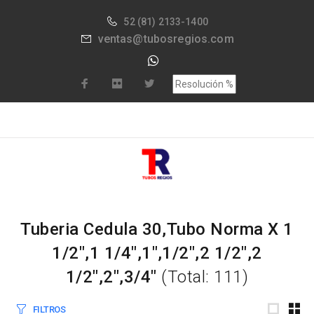
52
(81) 2133-1400
ventas@tubosregios.com
Tuberia Cedula 30,Tubo Norma X 1
1/2",1 1/4",1",1/2",2 1/2",2
1/2",2",3/4"
(Total: 111)
FILTROS