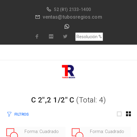
52
(81) 2133-1400
ventas@tubosregios.com
C 2",2 1/2" C
(Total: 4)
FILTROS
Forma: Cuadrado
Forma: Cuadrado