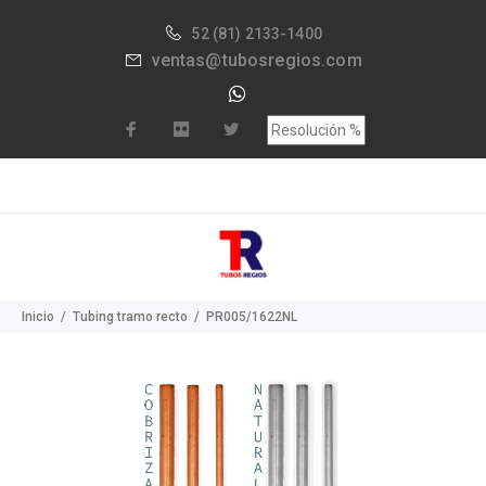
52
(81) 2133-1400
ventas@tubosregios.com
Inicio
Tubing tramo recto
PR005/1622NL