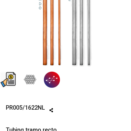
PR005/1622NL
Tubing tramo recto