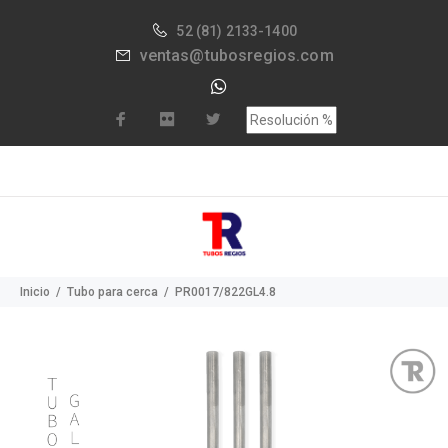
52
(81) 2133-1400
ventas@tubosregios.com
Inicio
Tubo para cerca
PR0017/822GL4.8