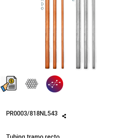
PR0003/818NL543
Tubing tramo recto