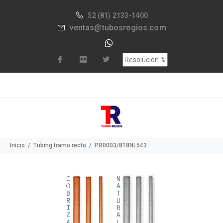
52
(81) 2133-1400
ventas@tubosregios.com
Inicio
Tubing tramo recto
PR0003/818NL543