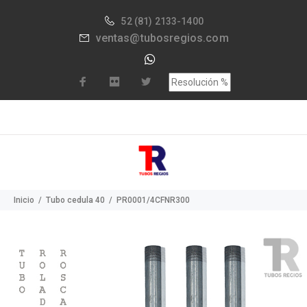
52
(81) 2133-1400
ventas@tubosregios.com
Inicio
Tubo cedula 40
PR0001/4CFNR300