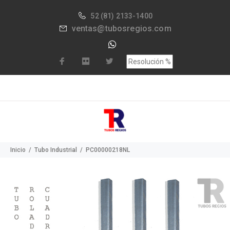
52
(81) 2133-1400
ventas@tubosregios.com
Inicio
Tubo Industrial
PC00000218NL